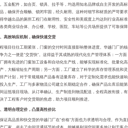
。五金配件，如合页、锁具、拉手等，均选用知名品牌或自主开发的高标
品，确保开合顺畅、锁闭牢固，经久耐用。这种对细节和材质的严苛要求
得华越出品的厕所工程门在耐用性、安全性和美观度上均达到行业高标准
各类商业综合体、办公楼、学校、医院、车站等公共场所提供了可靠保障
、高效响应机制，确保快速交货
程项目往往工期紧张，门窗的交付时间直接影响整体进度。华越门厂的核
争力之一便是“交货快”。这得益于其成熟的现代化生产管理体系：一方面
厂拥有先进的门窗加工设备和自动化生产线，能够实现标准化、批量化高
产，大幅缩短生产周期；另一方面，工厂建立了科学的库存管理系统和灵
排产计划，对于常规规格产品备有适量库存，对于定制化需求也能快速响
投入生产。工厂与多家物流公司建立长期稳定合作，确保产品出库后能第
间运抵项目现场。从订单确认、生产制造到物流配送，全程高效衔接，有
决了工程客户对交货期的焦虑，助力项目顺利推进。
、透明合理定价，凸显高性价比
保证高品质和快交货的华越门厂在“价格”方面也力求透明与合理。作为直
产厂家，省去了中间流通环节的成本，能够将利润空间更多地让利于客户