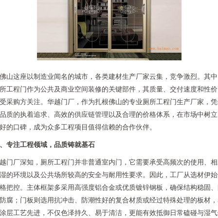
佛山这座以制造业闻名的城市，各类建材生产厂家云集，竞争激烈。其中
所工程门作为公共及商业空间装修的关键部件，其质量、交付速度和性价
受采购方关注。华越门厂，作为扎根佛山的专业厕所工程门生产厂家，凭
品质的执着追求、高效的供应链管理以及合理的价格体系，在市场中树立
好的口碑，成为众多工程项目值得信赖的合作伙伴。
、专注工程领域，品质铸就基石
越门厂深知，厕所工程门并非普通室内门，它需要承受高频次的使用、相
湿的环境以及公共场所较高的安全与耐用性要求。因此，工厂从选材伊始
格把控。主体框架多采用高强度铝合金或优质镀锌钢板，确保结构稳固、
防腐；门板则选用抗冲击、防潮性好的复合材质或经过特殊处理的板材，
涂层工艺先进，不仅色泽持久、易于清洁，更能有效抵御日常磕碰与湿气