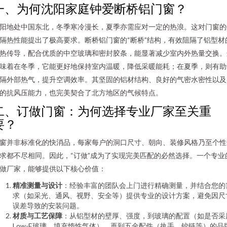
一、为何沈阳家庭钟爱断桥铝门窗？
阳地处中国东北，冬季寒冷漫长，夏季亦需应对一定的热浪。这对门窗的
隔热性能提出了极高要求。断桥铝门窗的“断桥”结构，有效阻隔了铝型材
热传导，配合优质的中空玻璃和密封胶条，能显著减少室内外热量交换。
味着在冬季，它能更好地保持室内温暖，降低采暖能耗；在夏季，则有助
隔外部热气，提升空调效率。其坚固的铝材结构、良好的气密水密性以及
的抗风压能力，也完美契合了北方地区的气候特点。
二、订做门窗：为何选择专业厂家至关重
要？
窗并非标准化的快消品，每家每户的洞口尺寸、朝向、装修风格乃至个性
求都不尽相同。因此，“订做”成为了实现完美匹配的必然选择。一个专业
做厂家，能够提供以下核心价值：
精准测量与设计
：经验丰富的团队会上门进行精确测量，并结合您的
求（如采光、通风、视野、安全等）提供专业的设计方案，避免因尺
误差导致的安装问题。
材质与工艺保障
：从铝型材的壁厚、强度，到玻璃的配置（如是否采
Low-E玻璃、填充惰性气体），再到五金配件（执手、铰链等）的品