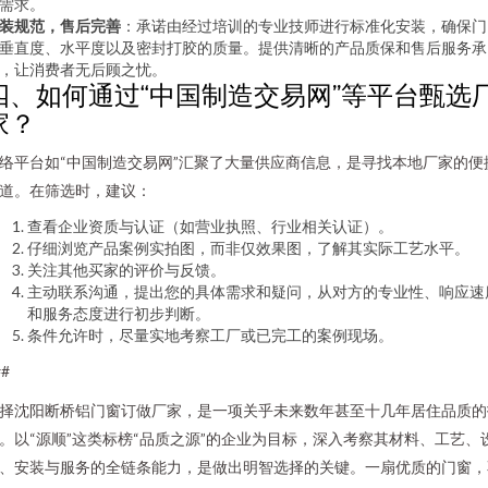
需求。
装规范，售后完善
：承诺由经过培训的专业技师进行标准化安装，确保门
垂直度、水平度以及密封打胶的质量。提供清晰的产品质保和售后服务承
，让消费者无后顾之忧。
四、如何通过“中国制造交易网”等平台甄选
家？
络平台如“中国制造交易网”汇聚了大量供应商信息，是寻找本地厂家的便
道。在筛选时，建议：
查看企业资质与认证（如营业执照、行业相关认证）。
仔细浏览产品案例实拍图，而非仅效果图，了解其实际工艺水平。
关注其他买家的评价与反馈。
主动联系沟通，提出您的具体需求和疑问，从对方的专业性、响应速
和服务态度进行初步判断。
条件允许时，尽量实地考察工厂或已完工的案例现场。
##
择沈阳断桥铝门窗订做厂家，是一项关乎未来数年甚至十几年居住品质的
。以“源顺”这类标榜“品质之源”的企业为目标，深入考察其材料、工艺、
、安装与服务的全链条能力，是做出明智选择的关键。一扇优质的门窗，