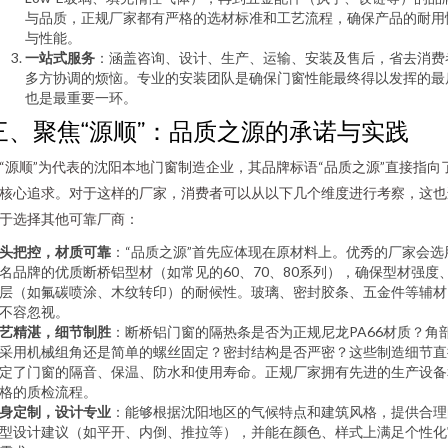
与品质，正规厂家都有严格的选材标准和工艺流程，确保产品的耐用
与性能。
一站式服务
：涵盖咨询、设计、生产、运输、安装及售后，省去消费
多方协调的烦恼。专业的安装团队是确保门窗性能最终得以发挥的最
也是最重要一环。
三、聚焦“源顺”：品质之源的承诺与实践
“源顺”为代表的沈阳本地门窗制造企业，其品牌标语“品质之源”直接指向
核心追求。对于这样的厂家，消费者可以从以下几个维度进行考察，这也
于选择其他可靠厂商：
头把控，材质可靠
：“品质之源”首先应体现在原材料上。优秀的厂家会选
名品牌的优质断桥铝型材（如常见的60、70、80系列），确保型材强度
层（如氟碳喷涂、木纹转印）的耐候性。玻璃、密封胶条、五金件等辅材
不容忽视。
艺精湛，细节制胜
：断桥铝门窗的隔热条是否为正规尼龙PA66材质？角
采用机械组角还是简单的螺丝固定？密封结构是否严密？这些制造细节直
定了门窗的隔音、保温、防水和使用寿命。正规厂家拥有先进的生产设备
格的质检流程。
身定制，设计专业
：能够根据沈阳地区的气候特点和建筑风格，提供合理
型设计建议（如平开、内倒、推拉等），并能在颜色、样式上满足个性化