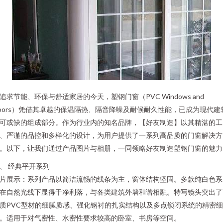
追求节能、环保与舒适家居的今天，塑钢门窗（PVC Windows and
oors）凭借其卓越的保温隔热、隔音降噪及耐候耐久性能，已成为现代建
可或缺的组成部分。作为行业内的知名品牌，【好友制造】以其精湛的工
、严谨的品控和多样化的设计，为用户提供了一系列高品质的门窗解决方
。以下，让我们通过产品图片与相册，一同领略好友制造塑钢门窗的魅力
、 经典平开系列
片展示：系列产品以简洁流畅的线条为主，窗体结构坚固。多款纯白色系
在自然光线下显得干净利落，与各类建筑外墙和谐相融。特写镜头突出了
质PVC型材的细腻质感、强化钢衬的扎实结构以及多点锁闭系统的精密细
。适用于对气密性、水密性要求较高的卧室、书房等空间。