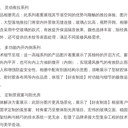
、 灵动推拉系列
品相册亮点：此系列着重展现其节省空间的优势与顺畅的推拉体验。图片
，大型落地推拉门将室内外景致无缝连接，玻璃占比高，视野开阔。相册
含采用中空玻璃的款式，有效提升保温隔音效果。颜色选择丰富，除经典
外，还可提供仿木纹等表面处理，满足不同装修风格需求。
、 多功能内开内倒系列
术细节呈现：这一高端系列的产品图片着重展示了其独特的开启方式。窗
向内平开，也可向内上方倾斜微开（内倒），实现通风换气的有效防止雨
入和增强防盗安全性。相册中配有剖面结构示意图，清晰展示了型材腔体
、密封胶条布局等内在品质，体现了【好友制造】对功能与细节的极致追
。
、 定制景观窗与阳光房
体解决方案展示：此部分图片更具场景化，展示了【好友制造】根据客户
需求定制的弧形窗、转角窗乃至整体阳光房项目。宏伟的玻璃立面、稳固
架结构与精巧的排水系统一览无余，彰显了品牌承接大型复杂工程的技术
与美学造诣。