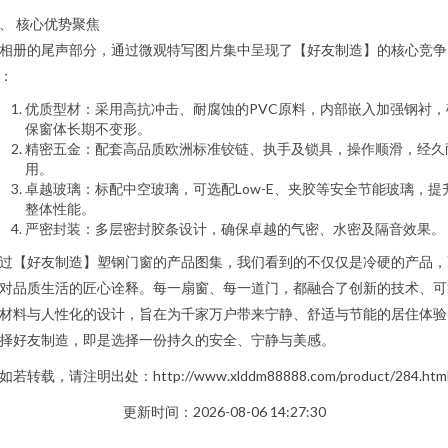
、 核心优势聚焦
相册的尾声部分，通过微观特写图片集中呈现了【好友制造】的核心竞争
：
优质型材：采用高抗冲击、耐腐蚀的PVC原料，内部嵌入加强钢衬，
保窗体长期不变形。
精密五金：配套高品质欧洲标准铰链、执手及锁具，操作顺滑，经久
用。
卓越玻璃：标配中空玻璃，可选配Low-E、夹胶等安全节能玻璃，提
整体性能。
严密封装：多层密封胶条设计，确保卓越的气密、水密及隔音效果。
过【好友制造】塑钢门窗的产品图集，我们看到的不仅仅是冷硬的产品，
对品质生活的匠心诠释。每一扇窗、每一道门，都融合了创新的技术、可
材料与人性化的设计，旨在为千家万户带来宁静、舒适与节能的居住体验
择好友制造，即是选择一份持久的安全、宁静与美感。
如若转载，请注明出处：http://www.xlddm88888.com/product/284.htm
更新时间：2026-08-06 14:27:30